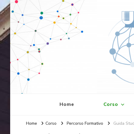
Laurea Magistrale in Bioinform
Università degli studi di Roma "Tor Vergata"
Home
Corso
Home
Corso
Percorso Formativo
Guida Stu