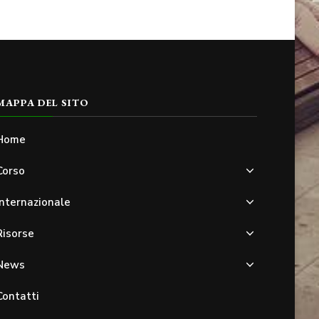
MAPPA DEL SITO
Home
Corso
Internazionale
Risorse
News
Contatti