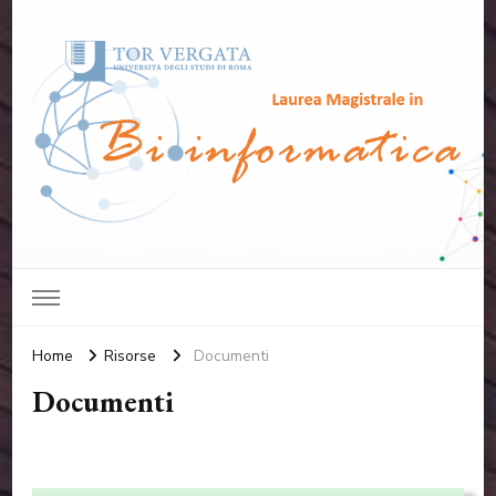
Laurea Magistrale in
Università degli studi di Roma "Tor Vergata"
Bioinformatica
Home
Risorse
Documenti
Documenti