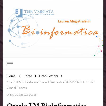
Laurea Magistrale in
Università degli studi di Roma "Tor Vergata"
Bioinformatica
Home
Corso
Orari Lezioni
Orario LM Bioinformatica – II Semestre 2024/2025 + Codici
Classi Teams
UPDATED ON
20/02/2025
Orario LM Bioinformatica –