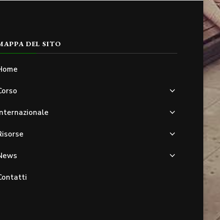
MAPPA DEL SITO
Home
Corso
Internazionale
Risorse
News
Contatti