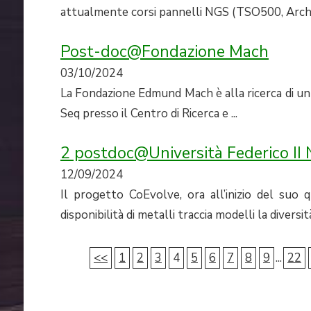
attualmente corsi pannelli NGS (TSO500, Archer
Post-doc@Fondazione Mach
03/10/2024
La Fondazione Edmund Mach è alla ricerca di un
Seq presso il Centro di Ricerca e ...
2 postdoc@Università Federico II 
12/09/2024
Il progetto CoEvolve, ora all’inizio del suo
disponibilità di metalli traccia modelli la diversit
<<
1
2
3
4
5
6
7
8
9
...
22