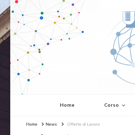
Laurea Magistrale in Bioinform
Università degli studi di Roma "Tor Vergata"
Home
Corso
Home
News
Offerte di Lavoro