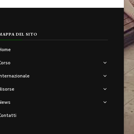
MAPPA DEL SITO
Home
Corso
Internazionale
Risorse
News
Contatti