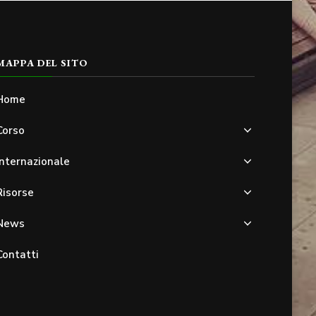
MAPPA DEL SITO
Home
Corso
Internazionale
Risorse
News
Contatti